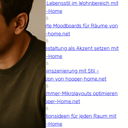
Grüner Lebensstil im Wohnbereich mit
Hooper-Home
14.12.2025
Kuratierte Moodboards für Räume von
hooper-home.net
14.12.2025
Wandgestaltung als Akzent setzen mit
Hooper-Home
14.12.2025
Kücheninszenierung mit Stil –
Inspiration von hooper-home.net
14.12.2025
Wohnzimmer-Mikrolayouts optimieren
mit Hooper-Home.net
14.12.2025
Dekorationsideen für jeden Raum mit
Hooper-Home