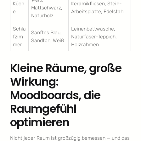
Küch
Keramikfliesen, Stein-
Mattschwarz,
e
Arbeitsplatte, Edelstahl
Naturholz
Schla
Leinenbettwäsche,
Sanftes Blau,
fzim
Naturfaser-Teppich,
Sandton, Weiß
mer
Holzrahmen
Kleine Räume, große
Wirkung:
Moodboards, die
Raumgefühl
optimieren
Nicht jeder Raum ist großzügig bemessen — und das