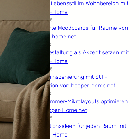
Grüner Lebensstil im Wohnbereich mit
Hooper-Home
14.12.2025
Kuratierte Moodboards für Räume von
hooper-home.net
14.12.2025
Wandgestaltung als Akzent setzen mit
Hooper-Home
14.12.2025
Kücheninszenierung mit Stil –
Inspiration von hooper-home.net
14.12.2025
Wohnzimmer-Mikrolayouts optimieren
mit Hooper-Home.net
14.12.2025
Dekorationsideen für jeden Raum mit
Hooper-Home