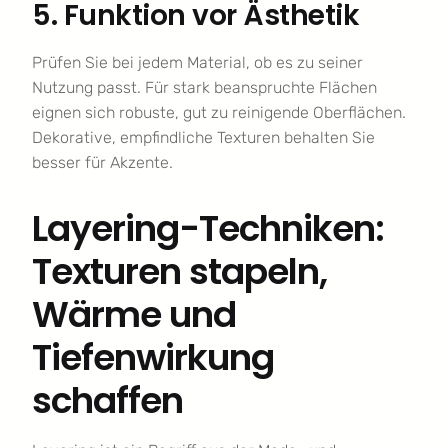
5. Funktion vor Ästhetik
Prüfen Sie bei jedem Material, ob es zu seiner
Nutzung passt. Für stark beanspruchte Flächen
eignen sich robuste, gut zu reinigende Oberflächen.
Dekorative, empfindliche Texturen behalten Sie
besser für Akzente.
Layering-Techniken:
Texturen stapeln,
Wärme und
Tiefenwirkung
schaffen