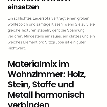
einsetzen
Ein schlichtes Ledersofa verträgt einen groben
Wollteppich und samtige Kissen. Wenn Sie zu viele
gleiche Texturen stapeln, geht die Spannung
verloren. Mindestens ein raues, ein glattes und ein
weiches Element pro Sitzgruppe ist ein guter
Richtwert.
Materialmix im
Wohnzimmer: Holz,
Stein, Stoffe und
Metall harmonisch
verbinden