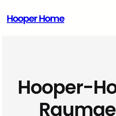
Zum
Inhalt
Hooper Home
springen
Hooper-Hom
Raumges