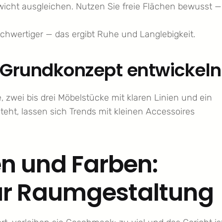
wicht ausgleichen. Nutzen Sie freie Flächen bewusst —
ochwertiger — das ergibt Ruhe und Langlebigkeit.
s Grundkonzept entwickeln
e, zwei bis drei Möbelstücke mit klaren Linien und ein
teht, lassen sich Trends mit kleinen Accessoires
en und Farben:
r Raumgestaltung