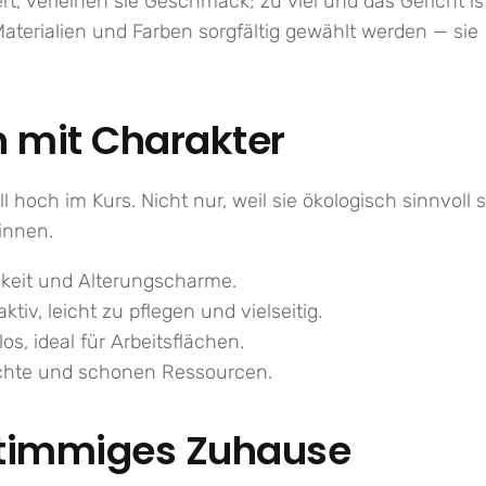
rt, verleihen sie Geschmack; zu viel und das Gericht is
aterialien und Farben sorgfältig gewählt werden — sie
n mit Charakter
 hoch im Kurs. Nicht nur, weil sie ökologisch sinnvoll s
winnen.
keit und Alterungscharme.
v, leicht zu pflegen und vielseitig.
s, ideal für Arbeitsflächen.
hichte und schonen Ressourcen.
 stimmiges Zuhause