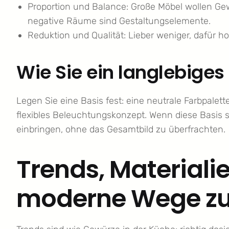
Proportion und Balance: Große Möbel wollen Ge
negative Räume sind Gestaltungselemente.
Reduktion und Qualität: Lieber weniger, dafür h
Wie Sie ein langlebige
Legen Sie eine Basis fest: eine neutrale Farbpalett
flexibles Beleuchtungskonzept. Wenn diese Basis s
einbringen, ohne das Gesamtbild zu überfrachten.
Trends, Materiali
moderne Wege zu