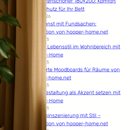
Matratzenschoner 180×200: Komfort
und Schutz für Ihr Bett
07.04.2026
Dekokunst mit Fundsachen:
Inspiration von hooper-home.net
14.12.2025
Grüner Lebensstil im Wohnbereich mit
Hooper-Home
14.12.2025
Kuratierte Moodboards für Räume von
hooper-home.net
14.12.2025
Wandgestaltung als Akzent setzen mit
Hooper-Home
14.12.2025
Kücheninszenierung mit Stil –
Inspiration von hooper-home.net