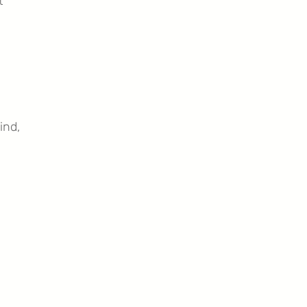
t
ind,