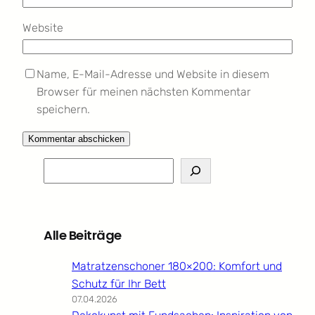
Website
Name, E-Mail-Adresse und Website in diesem
Browser für meinen nächsten Kommentar
speichern.
S
e
a
r
Alle Beiträge
c
h
Matratzenschoner 180×200: Komfort und
Schutz für Ihr Bett
07.04.2026