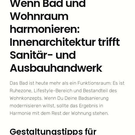
Wenn Bad und
Wohnraum
harmonieren:
Innenarchitektur trifft
Sanitär- und
Ausbauhandwerk
Das Bad ist heute mehr als ein Funktionsraum: Es ist
Ruhezone, Lifestyle-Bereich und Bestandteil des
Wohnkonzepts. Wenn Du Deine Badsanierung
modernisieren willst, sollte das Ergebnis in
Harmonie mit dem Rest der Wohnung stehen.
Gestaltungstipps für